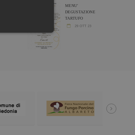
MENU’
DEGUSTAZIONE
TARTUFO
29 OTT 23
one dell'account. Il sito Web
 linguaggio PHP. Si tratta
r mantenere le variabili di
ro generato in modo
next
 essere specifico per il sito,
to di accesso per un
o Cookie-Script.com per
kie dei visitatori. È
okie-Script.com funzioni