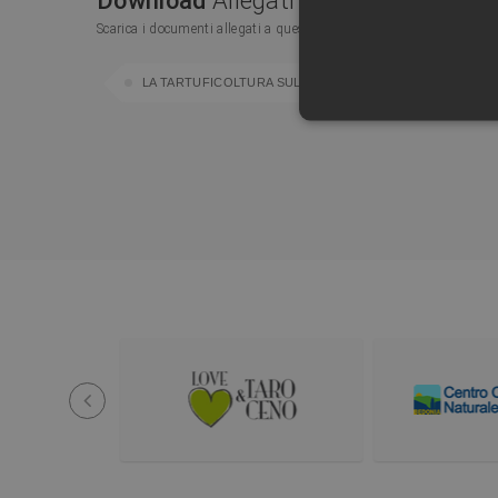
Download
Allegati
Scarica i documenti allegati a questa pagina
LA TARTUFICOLTURA SULL'APPENNINO (PDF)
I cookie strettamente necessa
non può essere utilizzato co
Nome
Pr
PHPSESSID
PH
ww
prev
CookieScriptConsent
Co
ww