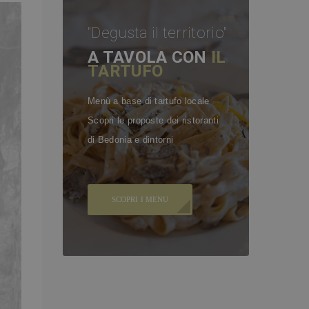
"Degusta il territorio"
A TAVOLA CON
IL
TARTUFO
Menù a base di tartufo locale
Scopri le proposte dei ristoranti
di Bedonia e dintorni
SCOPRI I MENU