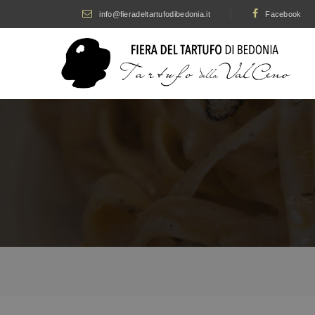
info@fieradeltartufodibedonia.it
Facebook