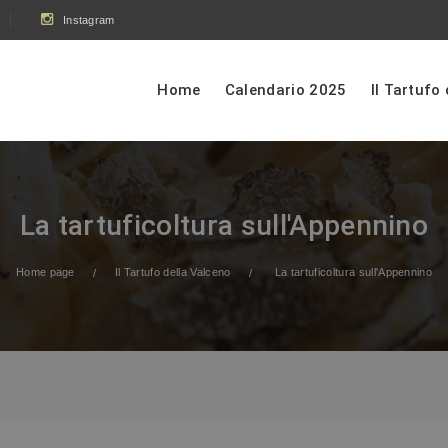
Instagram
Home
Calendario 2025
Il Tartufo
La tartuficoltura sull'Appennino
Home page
Il Tartufo della Valceno
La tartuficoltura sull'Appennino