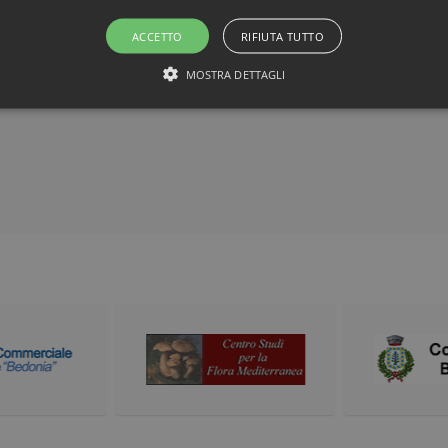
ACCETTO
RIFIUTA TUTTO
MOSTRA DETTAGLI
STRETTAMENTE NECESSARI E STATISTICHE
Strettamente necessari e Statistiche
ri consentono funzionalità del sito Web principale come l'accesso degli utenti e la gesti
rrettamente senza i cookie strettamente necessari.
ovider / Dominio
Scadenza
Descrizione
Sessione
Cookie generato da applicazioni basate sul
P.net
di un identificatore generico utilizzato pe
w.fieradeltartufodibedonia.it
sessione utente. Normalmente è un nume
casuale, il modo in cui viene utilizzato può
ma un buon esempio è mantenere uno sta
utente tra le pagine.
6 mesi 5
Questo cookie viene utilizzato dal servizi
okieScript
giorni
ricordare le preferenze di consenso sui coo
w.fieradeltartufodibedonia.it
necessario che il banner dei cookie di Co